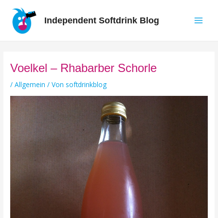
Zum
Inhalt
Independent Softdrink Blog
springen
Main
Men
Voelkel – Rhabarber Schorle
/
Allgemein
/ Von
softdrinkblog