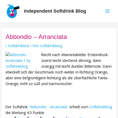
Zum
Inhalt
Independent Softdrink Blog
springen
Main
Men
Abbondio – Arranciata
/
Softdrinktest
/ Von
softdrinkblog
Riecht nach Vitamintablette. Ersteindruck:
zuerst leicht stechend zitronig, dann
orangig mit leicht dunkler Bitternote. Dann
etwickelt sich der Geschmack noch weiter in Richtung Orange,
aber eine tiefgründigere Richtung als die oberflächliche Fanta-
Orange; nicht so süß und harmonischer.
Der Softdrink
"Abbondio - Arranciata"
erhielt vom
Softdrinkblog
die Wertung 4.5 Punkte