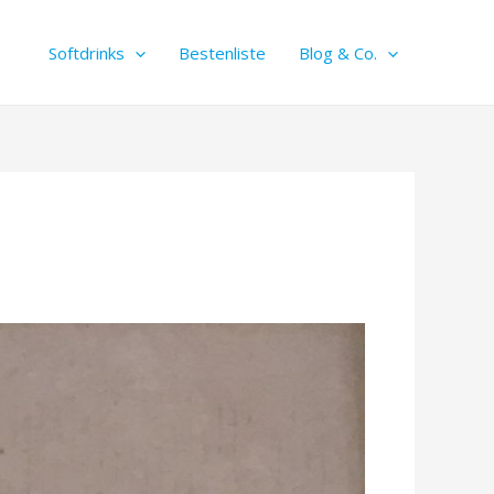
Softdrinks
Bestenliste
Blog & Co.