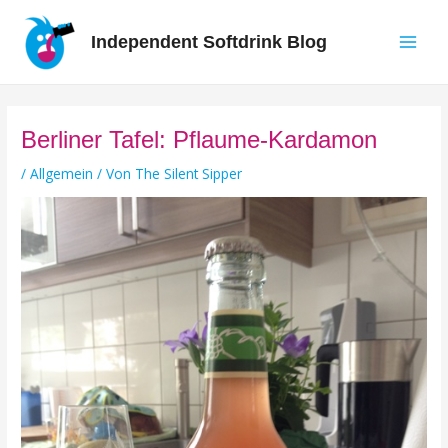
Zum
Inhalt
Independent Softdrink Blog
springen
Main
Men
Berliner Tafel: Pflaume-Kardamon
/
Allgemein
/ Von
The Silent Sipper