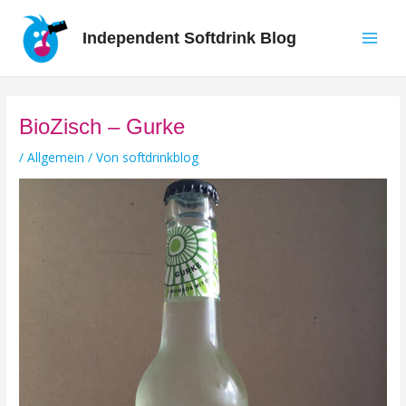
Zum
Inhalt
Independent Softdrink Blog
springen
Main
Men
BioZisch – Gurke
/
Allgemein
/ Von
softdrinkblog