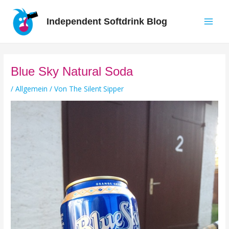
Zum
Inhalt
Independent Softdrink Blog
springen
Main
Men
Blue Sky Natural Soda
/
Allgemein
/ Von
The Silent Sipper