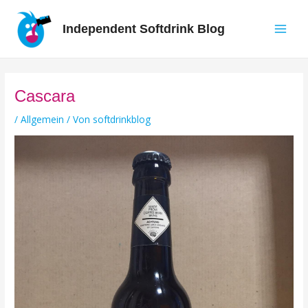
Zum
Inhalt
Independent Softdrink Blog
springen
Main
Men
Cascara
/
Allgemein
/ Von
softdrinkblog