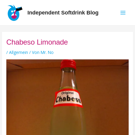
Zum
Inhalt
Independent Softdrink Blog
springen
Main
Men
Chabeso Limonade
/
Allgemein
/ Von
Mr. No