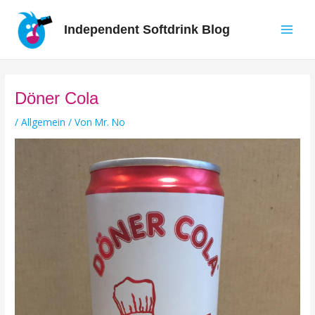
Zum
Inhalt
Independent Softdrink Blog
springen
Main
Men
Döner Cola
/
Allgemein
/ Von
Mr. No