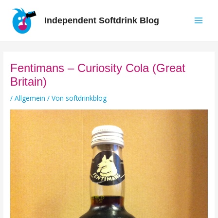
Zum
Inhalt
Independent Softdrink Blog
springen
Main
Men
Fentimans – Curiosity Cola (Great
Britain)
/
Allgemein
/ Von
softdrinkblog