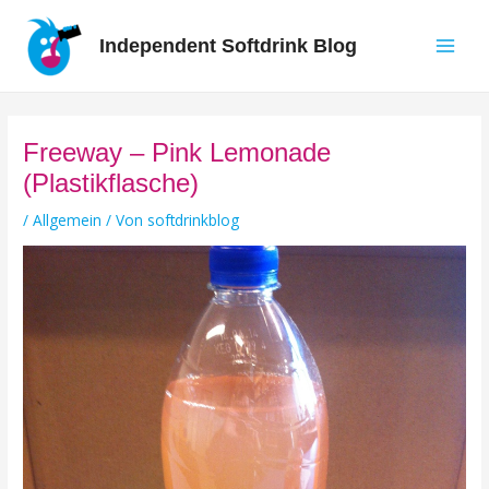
Zum
Inhalt
Independent Softdrink Blog
springen
Main
Men
Freeway – Pink Lemonade
(Plastikflasche)
/
Allgemein
/ Von
softdrinkblog