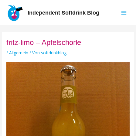
Zum
Inhalt
Independent Softdrink Blog
springen
Main
Men
fritz-limo – Apfelschorle
/
Allgemein
/ Von
softdrinkblog