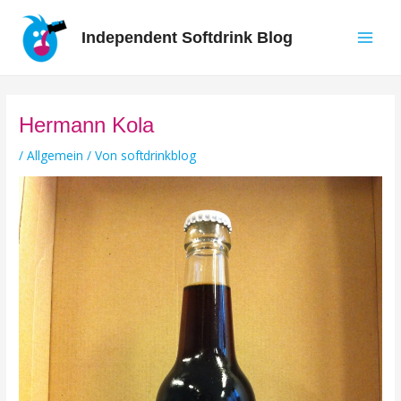
Zum
Inhalt
Independent Softdrink Blog
springen
Main
Men
Hermann Kola
/
Allgemein
/ Von
softdrinkblog