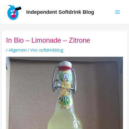
Zum
Inhalt
Independent Softdrink Blog
springen
Main
Men
In Bio – Limonade – Zitrone
/
Allgemein
/ Von
softdrinkblog