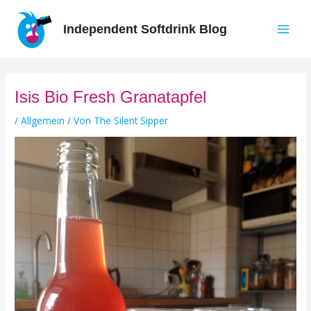
Zum
Inhalt
Independent Softdrink Blog
springen
Main
Men
Isis Bio Fresh Granatapfel
/
Allgemein
/ Von
The Silent Sipper