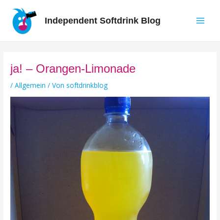
Zum
Inhalt
Independent Softdrink Blog
springen
Main
Men
ja! – Orangen-Limonade
/
Allgemein
/ Von
softdrinkblog