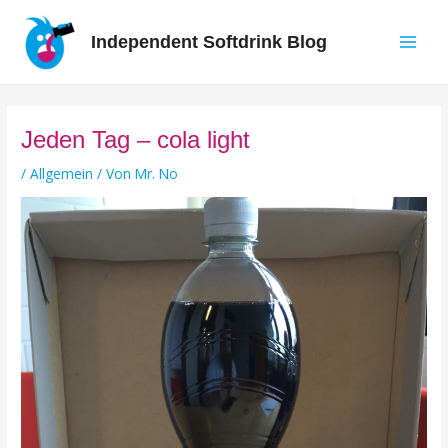
Zum
Inhalt
Independent Softdrink Blog
springen
Main
Men
Jeden Tag – cola light
/
Allgemein
/ Von
Mr. No