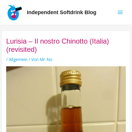
Zum
Inhalt
Independent Softdrink Blog
springen
Main
Men
Lurisia – Il nostro Chinotto (Italia)
(revisited)
/
Allgemein
/ Von
Mr. No