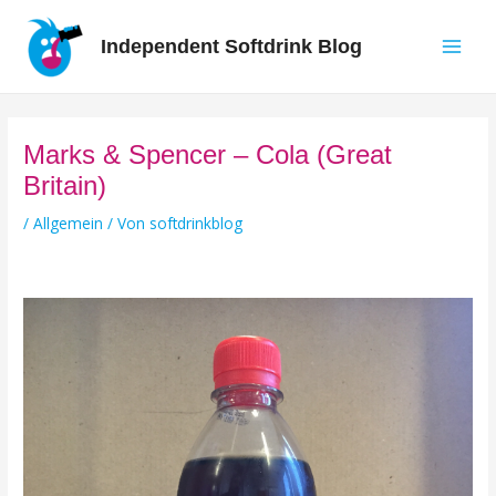
Zum
Inhalt
Independent Softdrink Blog
springen
Main
Men
Marks & Spencer – Cola (Great
Britain)
/
Allgemein
/ Von
softdrinkblog