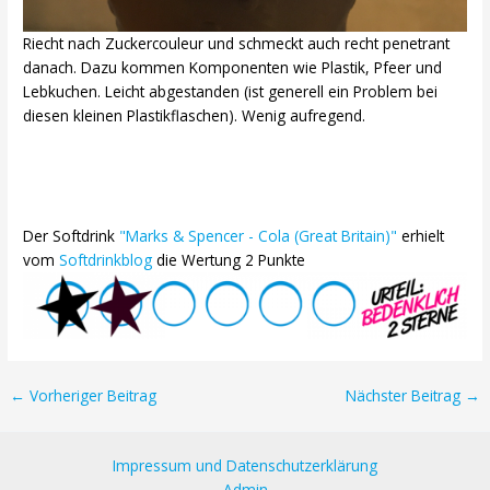
Riecht nach Zuckercouleur und schmeckt auch recht penetrant
danach. Dazu kommen Komponenten wie Plastik, Pfeffer und
Lebkuchen. Leicht abgestanden (ist generell ein Problem bei
diesen kleinen Plastikflaschen). Wenig aufregend.
Der Softdrink
"Marks & Spencer - Cola (Great Britain)"
erhielt
vom
Softdrinkblog
die Wertung 2 Punkte
Post
←
Vorheriger Beitrag
Nächster Beitrag
→
navigation
Impressum und Datenschutzerklärung
Admin