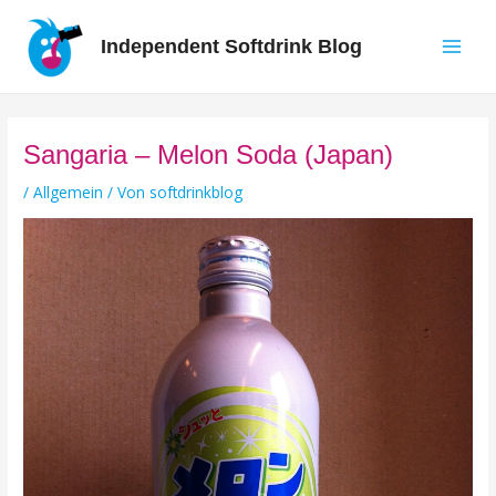
Zum
Inhalt
Independent Softdrink Blog
springen
Main
Men
Sangaria – Melon Soda (Japan)
/
Allgemein
/ Von
softdrinkblog