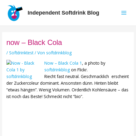
Zum
Inhalt
Independent Softdrink Blog
springen
Main
Men
now – Black Cola
/
Softdrinktest
/ Von
softdrinkblog
Now – Black Cola 1
, a photo by
softdrinkblog
on Flickr.
Riecht fast neutral. Geschmacklich erscheint
der Zuckercoleur dominant. Ansonsten dünn. Hinten bleibt
“etwas hängen”. Wenig Volumen. Ordentlich Kohlensäure – das
ist noch das Beste! Schmeckt nicht “bio”.