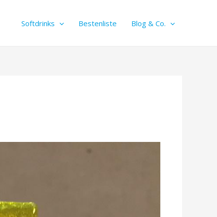
Softdrinks
Bestenliste
Blog & Co.