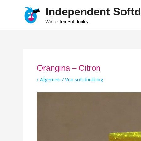
Zum
Independent Softd
Inhalt
springen
Wir testen Softdrinks.
Orangina – Citron
/
Allgemein
/ Von
softdrinkblog