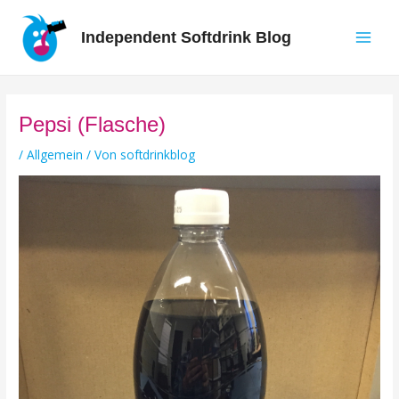
Zum
Inhalt
Independent Softdrink Blog
springen
Main
Men
Pepsi (Flasche)
/
Allgemein
/ Von
softdrinkblog