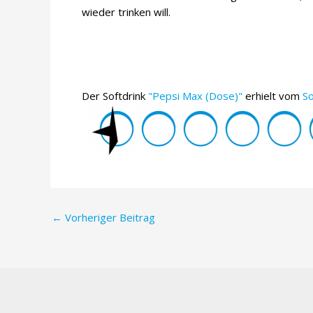
wieder trinken will.
Der Softdrink
"Pepsi Max (Dose)"
erhielt vom
So
Post
←
Vorheriger Beitrag
navigation