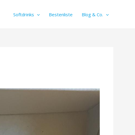
Softdrinks
Bestenliste
Blog & Co.