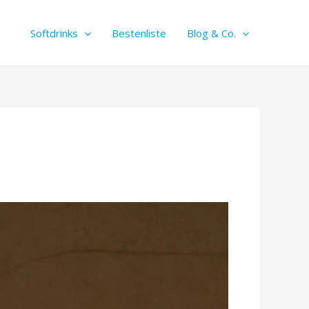
Softdrinks
Bestenliste
Blog & Co.