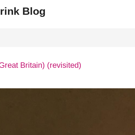
rink Blog
eat Britain) (revisited)