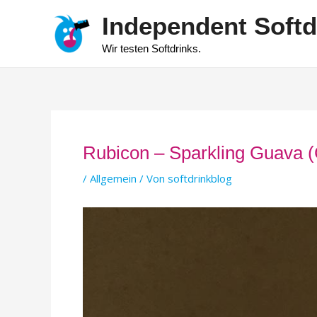
Zum
Independent Softd
Inhalt
springen
Wir testen Softdrinks.
Rubicon – Sparkling Guava (Gr
/
Allgemein
/ Von
softdrinkblog