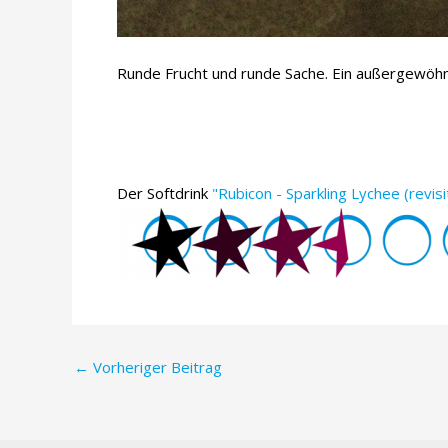
Runde Frucht und runde Sache. Ein außergewöhnli
Der Softdrink
"Rubicon - Sparkling Lychee (revisi
Post
←
Vorheriger Beitrag
navigation