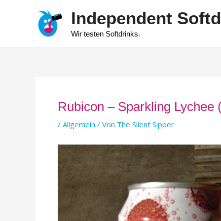
Zum
Independent Softd
Inhalt
springen
Wir testen Softdrinks.
Rubicon – Sparkling Lychee (
/
Allgemein
/ Von
The Silent Sipper