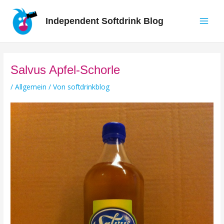
Zum
Inhalt
Independent Softdrink Blog
springen
Main
Men
Salvus Apfel-Schorle
/
Allgemein
/ Von
softdrinkblog