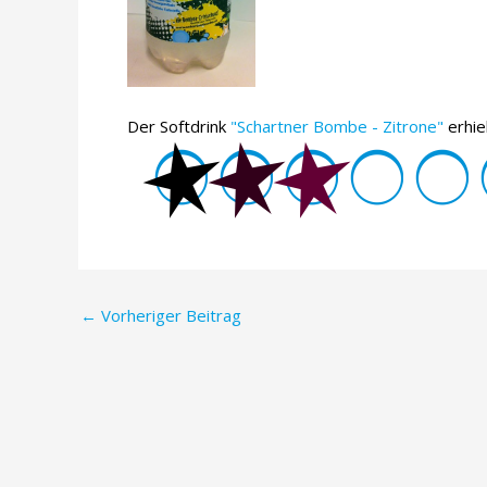
Der Softdrink
"Schartner Bombe - Zitrone"
erhie
Post
←
Vorheriger Beitrag
navigation