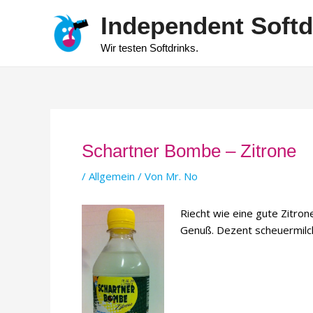
Zum
Independent Softd
Inhalt
springen
Wir testen Softdrinks.
Schartner Bombe – Zitrone
/
Allgemein
/ Von
Mr. No
Riecht wie eine gute Zitron
Genuß. Dezent scheuermilch