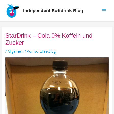
Zum
Inhalt
Independent Softdrink Blog
springen
Main
Men
StarDrink – Cola 0% Koffein und
Zucker
/
Allgemein
/ Von
softdrinkblog