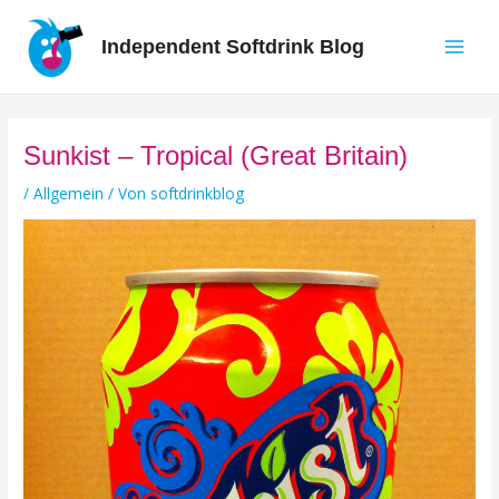
Zum
Inhalt
Independent Softdrink Blog
springen
Main
Men
Sunkist – Tropical (Great Britain)
/
Allgemein
/ Von
softdrinkblog