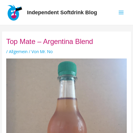
Zum
Inhalt
Independent Softdrink Blog
springen
Main
Men
Top Mate – Argentina Blend
/
Allgemein
/ Von
Mr. No