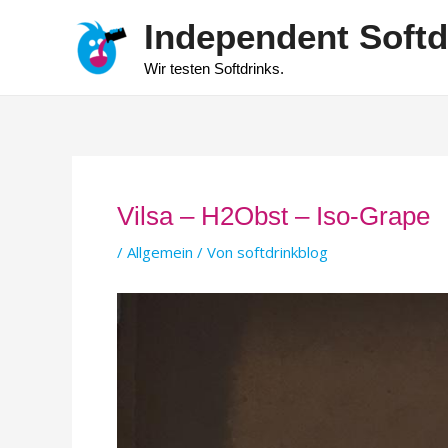
Zum
Independent Softd
Inhalt
springen
Wir testen Softdrinks.
Vilsa – H2Obst – Iso-Grape
/
Allgemein
/ Von
softdrinkblog