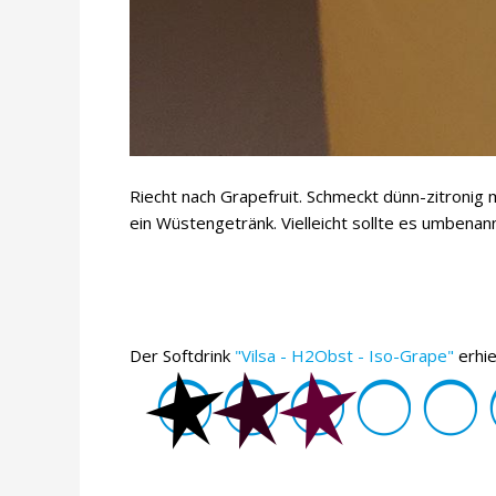
Riecht nach Grapefruit. Schmeckt dünn-zitronig 
ein Wüstengetränk. Vielleicht sollte es umbenann
Der Softdrink
"Vilsa - H2Obst - Iso-Grape"
erhi