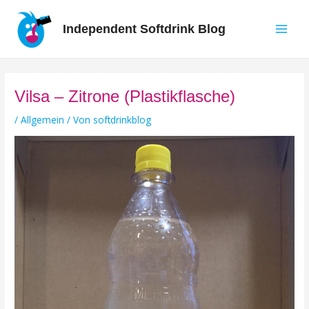
Zum
Inhalt
Independent Softdrink Blog
springen
Main
Men
Vilsa – Zitrone (Plastikflasche)
/
Allgemein
/ Von
softdrinkblog