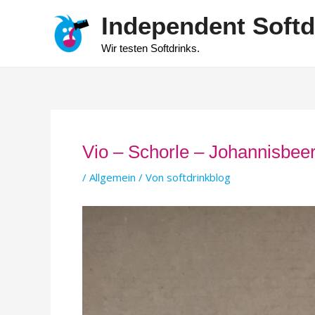
Zum
Independent Softd
Inhalt
springen
Wir testen Softdrinks.
Vio – Schorle – Johannisbee
/
Allgemein
/ Von
softdrinkblog