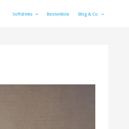
Softdrinks
Bestenliste
Blog & Co.