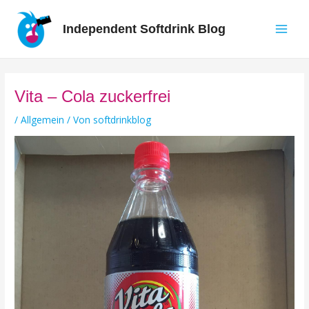
Zum
Inhalt
Independent Softdrink Blog
springen
Main
Men
Vita – Cola zuckerfrei
/
Allgemein
/ Von
softdrinkblog