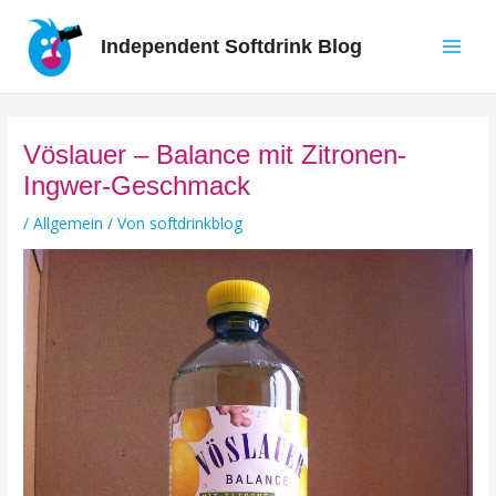
Zum
Inhalt
Independent Softdrink Blog
springen
Main
Men
Vöslauer – Balance mit Zitronen-
Ingwer-Geschmack
/
Allgemein
/ Von
softdrinkblog