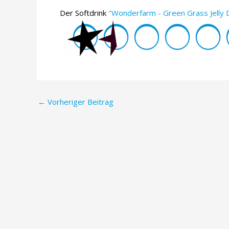
Der Softdrink
"Wonderfarm - Green Grass Jelly D
Post
←
Vorheriger Beitrag
navigation