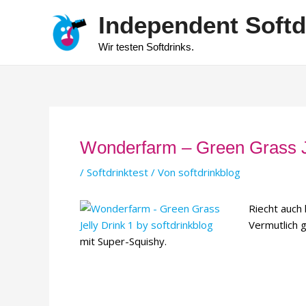
Zum
Independent Softd
Inhalt
springen
Wir testen Softdrinks.
Wonderfarm – Green Grass J
/
Softdrinktest
/ Von
softdrinkblog
Riecht auch 
Vermutlich 
mit Super-Squishy.