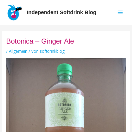
Zum
Inhalt
Independent Softdrink Blog
springen
Main
Men
Botonica – Ginger Ale
/
Allgemein
/ Von
softdrinkblog