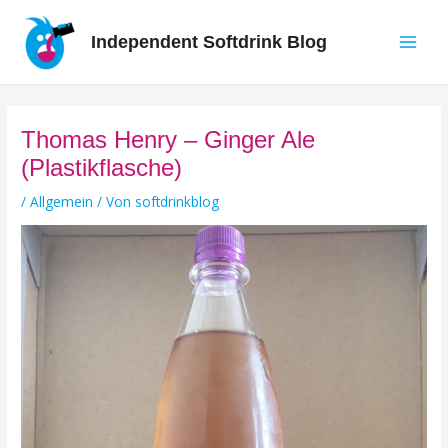
Zum
Inhalt
Independent Softdrink Blog
springen
Main
Men
Thomas Henry – Ginger Ale
(Plastikflasche)
/
Allgemein
/ Von
softdrinkblog